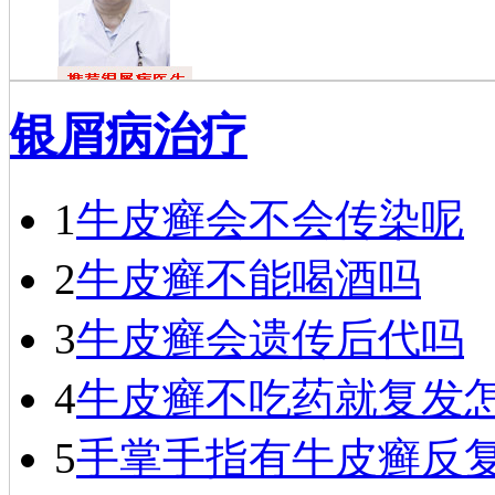
戴礼
银屑病治疗
戴礼，毕业于
福建医科大学，现
任成都银康银屑病
医院医师…
[详细]
1
牛皮癣会不会传染呢
2
牛皮癣不能喝酒吗
3
牛皮癣会遗传后代吗
4
牛皮癣不吃药就复发
5
手掌手指有牛皮癣反