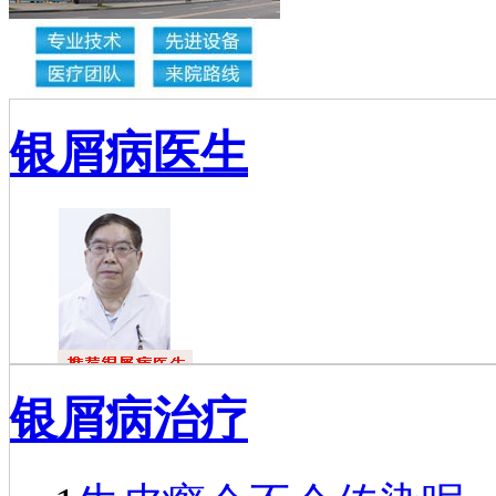
银屑病医生
戴礼
银屑病治疗
戴礼，毕业于
福建医科大学，现
任成都银康银屑病
医院医师…
[详细]