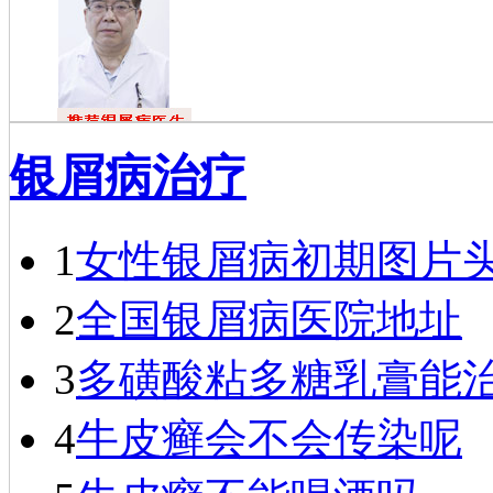
戴礼
银屑病治疗
戴礼，毕业于
福建医科大学，现
任成都银康银屑病
医院医师…
[详细]
1
女性银屑病初期图片
2
全国银屑病医院地址
3
多磺酸粘多糖乳膏能
4
牛皮癣会不会传染呢