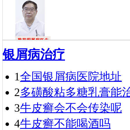
戴礼
银屑病治疗
戴礼，毕业于
福建医科大学，现
任成都银康银屑病
医院医师…
[详细]
1
全国银屑病医院地址
2
多磺酸粘多糖乳膏能
3
牛皮癣会不会传染呢
4
牛皮癣不能喝酒吗