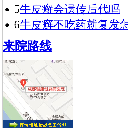
5
牛皮癣会遗传后代吗
6
牛皮癣不吃药就复发
来院路线