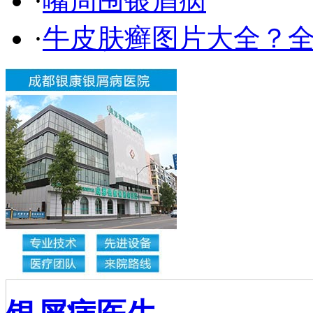
·
嘴周围银屑病
·
牛皮肤癣图片大全？