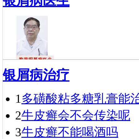
银屑病医生
戴礼
银屑病治疗
戴礼，毕业于
福建医科大学，现
任成都银康银屑病
医院医师…
[详细]
1
多磺酸粘多糖乳膏能
2
牛皮癣会不会传染呢
3
牛皮癣不能喝酒吗