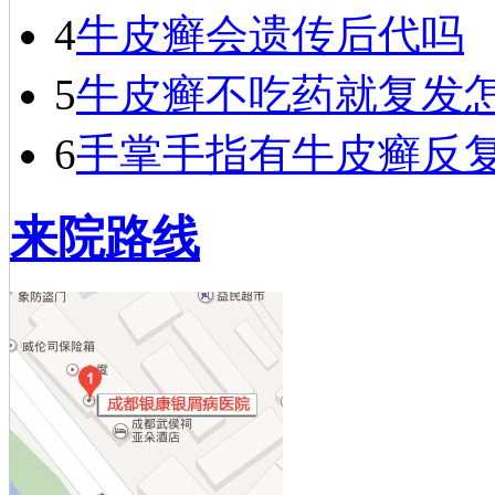
4
牛皮癣会遗传后代吗
5
牛皮癣不吃药就复发
6
手掌手指有牛皮癣反
来院路线