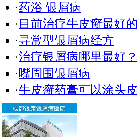
·
药浴 银屑病
·
目前治疗牛皮癣最好
·
寻常型银屑病经方
·
治疗银屑病哪里最好
·
嘴周围银屑病
·
牛皮癣药膏可以涂头