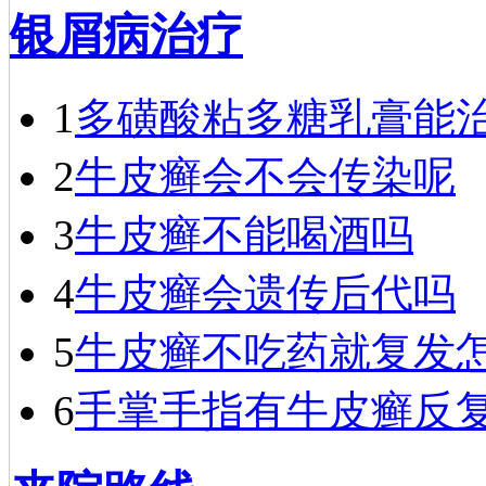
戴礼
银屑病治疗
戴礼，毕业于
福建医科大学，现
任成都银康银屑病
医院医师…
[详细]
1
多磺酸粘多糖乳膏能
2
牛皮癣会不会传染呢
3
牛皮癣不能喝酒吗
4
牛皮癣会遗传后代吗
5
牛皮癣不吃药就复发
6
手掌手指有牛皮癣反