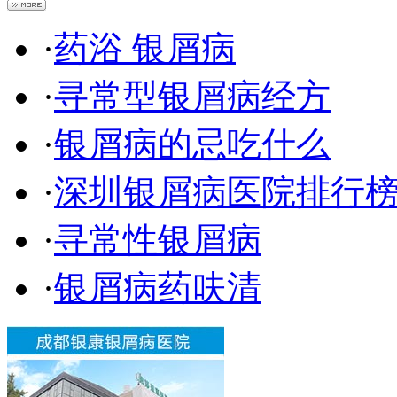
·
药浴 银屑病
·
寻常型银屑病经方
·
银屑病的忌吃什么
·
深圳银屑病医院排行
·
寻常性银屑病
·
银屑病药呋清