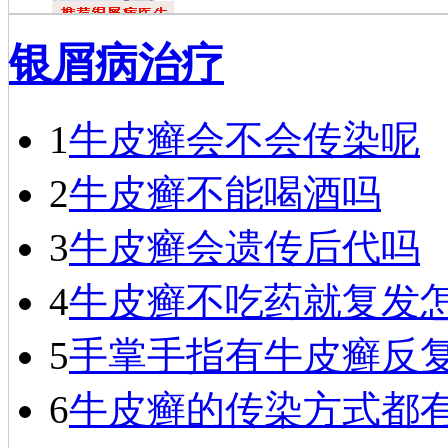
戴礼
银屑病治疗
戴礼，毕业于
福建医科大学，现
任成都银康银屑病
医院医师…
[详细]
1
牛皮癣会不会传染呢
2
牛皮癣不能喝酒吗
3
牛皮癣会遗传后代吗
4
牛皮癣不吃药就复发
5
手掌手指有牛皮癣反
6
牛皮癣的传染方式都