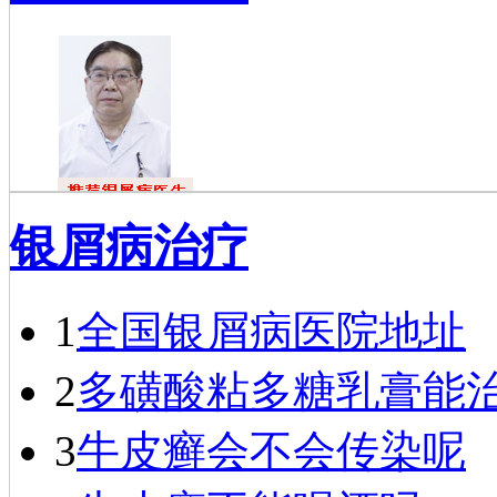
戴礼
银屑病治疗
戴礼，毕业于
福建医科大学，现
任成都银康银屑病
医院医师…
[详细]
1
全国银屑病医院地址
2
多磺酸粘多糖乳膏能
3
牛皮癣会不会传染呢